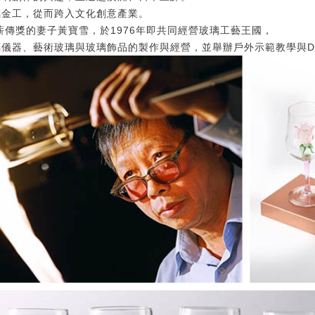
璃金工，從而跨入文化創意產業。
薪傳獎的妻子黃寶雪，於1976年即共同經營玻璃工藝王國，
儀器、藝術玻璃與玻璃飾品的製作與經營，並舉辦戶外示範教學與D