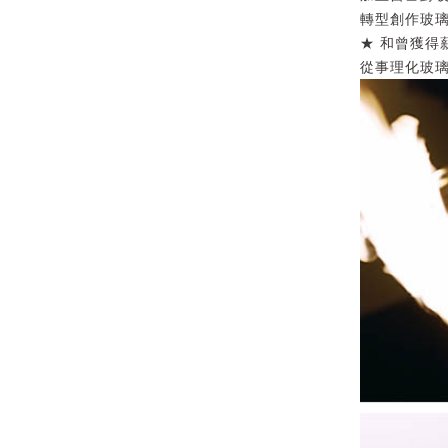
轉型創作玻
★ 和曾獲得
從事理化玻璃