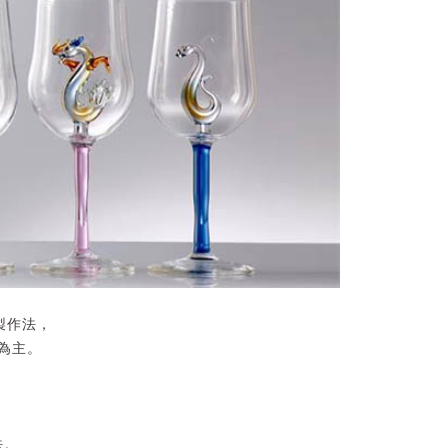
製作法，
)為主。
法。