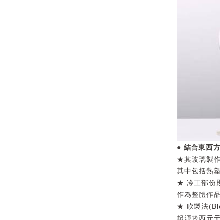
● 結合東西
★其玻璃製作
其中包括熱塑
★ 冷工部份
作為整體作
★ 吹製法(Blo
起源於西元