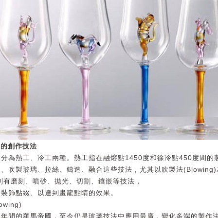
方的創作技法
分為熱工、冷工兩種。熱工指在融熔點1450度和徐冷點450度間的
、吹製玻璃、拉絲、鑄造、融合這些技法，尤其以吹製法(Blowing
則有磨刻、噴砂、拋光、切割、鑲嵌等技法，
品裝飾點綴、以達到畫龍點睛的效果。
wing)
元年間的羅馬帝國，至今仍是玻璃技法中應用最廣，變化多端的製作