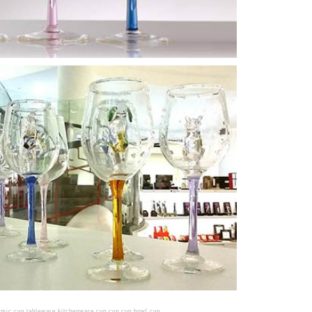
up tableware kitchenware cup cup cup bowl cup