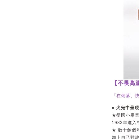
【不畏高溫
「在俐落、
● 火光中呈
★從國小畢
1983年進
★ 數十餘個
加上自己對