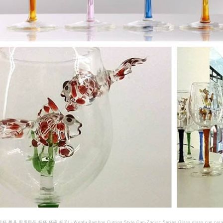
廚房用品 杯杯 杯碗 杯子Li Wenfu Bamboo Cutting Style Cup-Zodiac Series Glass glass cup ceramic c