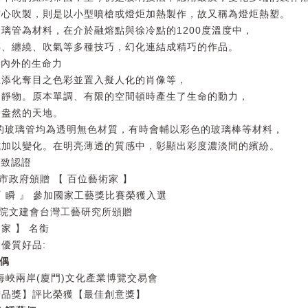
空心吹製，則是以小型噴槍或燈炬加熱製作，故又稱為燈炬熱塑。
璃管為材料，在介於融熔點與徐冷點的1200度溫度中，
轉、纏繞、吹氣等多種技巧，幻化連結成精巧的作品。
品內外的生命力
上添化奪目之色彩並置入擬人化的肖像等，
是靜物。原本單調、有限的空間頓時產生了生命的動力，
趣盎然的天地。
用的玻璃管均為透明無色材質，有時會輔以彩色的玻璃棒等材料，
式加以變化。在明亮薄透的質感中，彰顯出彩度濃淡間的繽紛。
一致認證
竹市政府頒贈 【 百位藝術家 】
 『 瞬 』 參加國家工藝獎比賽榮獲入選
行政院文建會台灣工藝研究所頒贈
家 】 名銜
優質好品:
求偶
屆海峽兩岸(廈門)文化產業博覽交易會
精品獎】評比榮獲【最佳創意獎】