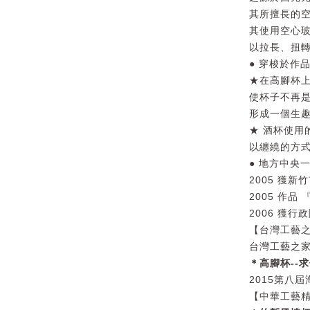
其所擅長的
其使用空心玻
以拉長、扭
● 穿梭於作
★在高腳杯
使杯子不再
形成一個生
★ 酒杯使
以纏繞的方
● 地方中央
2005 獲新
2005 作品
2006 獲
【台灣工藝之
台灣工藝之家
＊高腳杯--
2015第八
【中華工藝