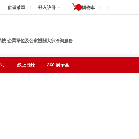
0
欲望清單
登入註冊
購物車
熱搜:企業單位及公家機關大宗洽詢服務
球村
線上目錄
360 展示區