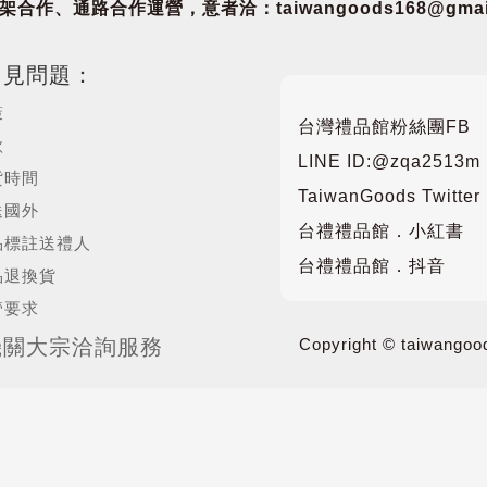
合作、通路合作運營，意者洽：taiwangoods168@gmail
常見問題：
策
台灣禮品館粉絲團FB
款
LINE ID:@zqa2513m
貨時間
TaiwanGoods Twitter
送國外
台禮禮品館．小紅書
品標註送禮人
台禮禮品館．抖音
品退換貨
管要求
機關大宗洽詢服務
Copyright © taiwangood