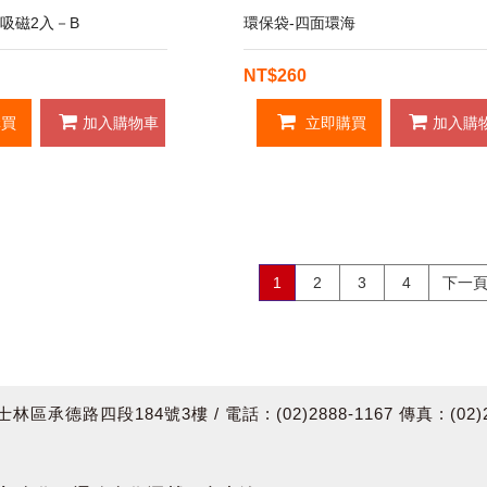
票吸磁2入－B
環保袋-四面環海
NT$260
買
加入購物車
立即購買
加入購
1
2
3
4
下一
四段184號3樓 / 電話 : (02)2888-1167 傳真 : (02)288