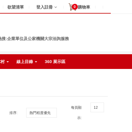
0
欲望清單
登入註冊
購物車
熱搜:企業單位及公家機關大宗洽詢服務
球村
線上目錄
360 展示區
每頁顯
排序:
示: