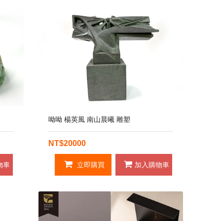
呦呦 楊英風 南山晨曦 雕塑
NT$20000
物車
立即購買
加入購物車