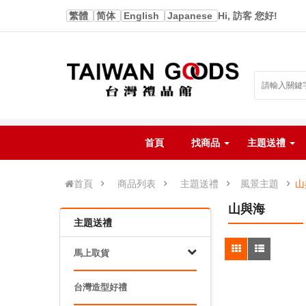
繁體
简体
English
Japanese
Hi, 訪客 您好!
首頁
找商品
主題送禮
首頁
商品列表
主題送禮
風景主題
山
山與海
主題送禮
馬上取貨
台灣造型好禮