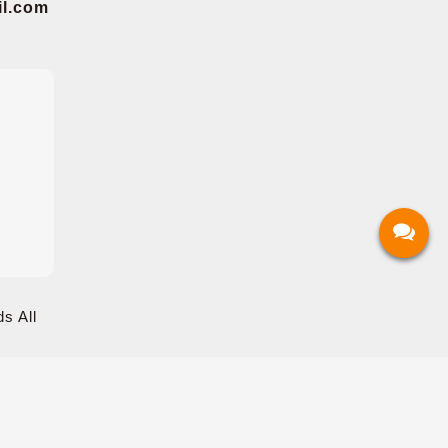
.com
s All