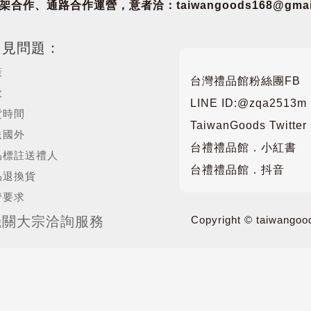
合作、通路合作運營，意者洽：taiwangoods168@gmail
常見問題：
策
台灣禮品館粉絲團FB
款
LINE ID:@zqa2513m
貨時間
TaiwanGoods Twitter
送國外
台禮禮品館．小紅書
品標註送禮人
台禮禮品館．抖音
品退換貨
管要求
機關大宗洽詢服務
Copyright © taiwangood