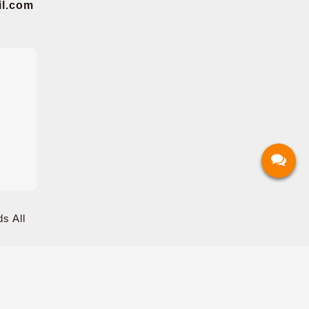
.com
s All