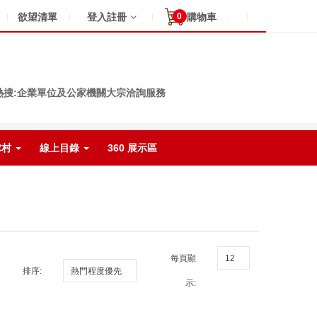
0
欲望清單
登入註冊
購物車
熱搜:企業單位及公家機關大宗洽詢服務
球村
線上目錄
360 展示區
每頁顯
排序:
示: