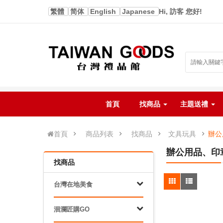
繁體
简体
English
Japanese
Hi, 訪客 您好!
首頁
找商品
主題送禮
首頁
商品列表
找商品
文具玩具
辦公
辦公用品、印
找商品
台灣在地美食
洄瀾匠購GO