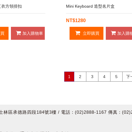
紅衣方領排扣
Mini Keyboard 造型名片盒
NT$1280
買
加入購物車
立即購買
加入購
1
2
3
4
5
下
四段184號3樓 / 電話 : (02)2888-1167 傳真 : (02)288