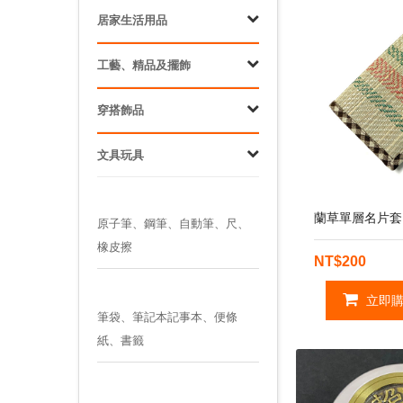
居家生活用品
工藝、精品及擺飾
穿搭飾品
文具玩具
蘭草單層名片套
原子筆、鋼筆、自動筆、尺、
橡皮擦
NT$200
立即購
筆袋、筆記本記事本、便條
紙、書籤