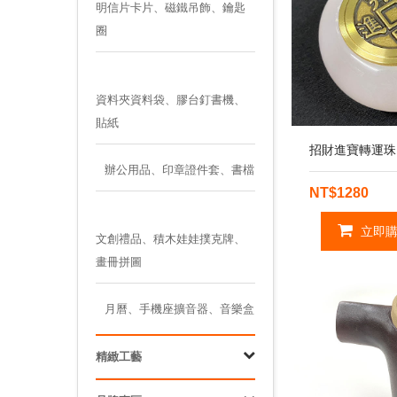
明信片卡片、磁鐵吊飾、鑰匙
圈
資料夾資料袋、膠台釘書機、
貼紙
招財進寶轉運珠
辦公用品、印章證件套、書檔
NT$1280
立即購
文創禮品、積木娃娃撲克牌、
畫冊拼圖
月曆、手機座擴音器、音樂盒
精緻工藝