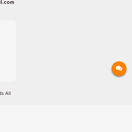
.com
s All