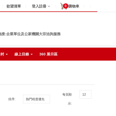
0
欲望清單
登入註冊
購物車
熱搜:企業單位及公家機關大宗洽詢服務
球村
線上目錄
360 展示區
每頁顯
排序:
示: