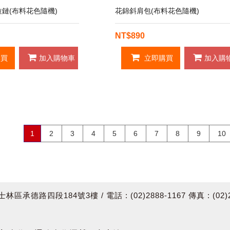
拉鏈(布料花色隨機)
花錦斜肩包(布料花色隨機)
NT$890
買
加入購物車
立即購買
加入購
1
2
3
4
5
6
7
8
9
10
四段184號3樓 / 電話 : (02)2888-1167 傳真 : (02)288