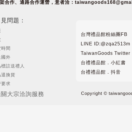
合作、通路合作運營，意者洽：taiwangoods168@gmail
常見問題：
策
台灣禮品館粉絲團FB
款
LINE ID:@zqa2513m
貨時間
TaiwanGoods Twitter
送國外
台禮禮品館．小紅書
品標註送禮人
台禮禮品館．抖音
品退換貨
管要求
機關大宗洽詢服務
Copyright © taiwangood