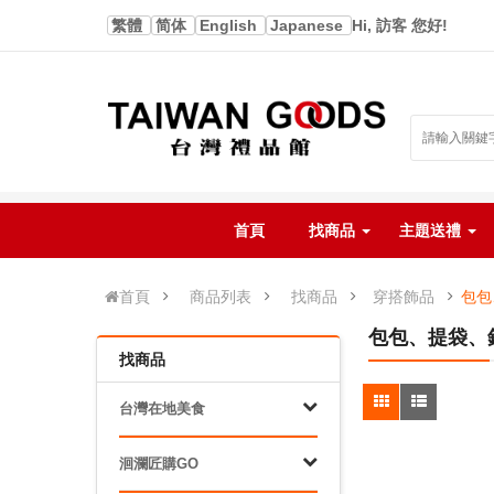
繁體
简体
English
Japanese
Hi, 訪客 您好!
首頁
找商品
主題送禮
首頁
商品列表
找商品
穿搭飾品
包包
包包、提袋、
找商品
台灣在地美食
洄瀾匠購GO