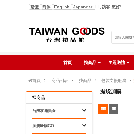
繁體
简体
English
Japanese
Hi, 訪客 您好!
首頁
找商品
主題送禮
首頁
商品列表
找商品
包裝支援服務
提袋加購
找商品
台灣在地美食
洄瀾匠購GO