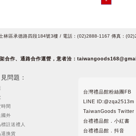
四段184號3樓 / 電話 : (02)2888-1167 傳真 : (02)288
合作、通路合作運營，意者洽：taiwangoods168@gmail
常見問題：
策
台灣禮品館粉絲團FB
款
LINE ID:@zqa2513m
貨時間
TaiwanGoods Twitter
送國外
台禮禮品館．小紅書
品標註送禮人
台禮禮品館．抖音
品退換貨