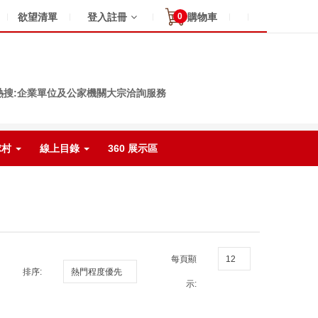
0
欲望清單
登入註冊
購物車
熱搜:企業單位及公家機關大宗洽詢服務
球村
線上目錄
360 展示區
每頁顯
排序:
示: