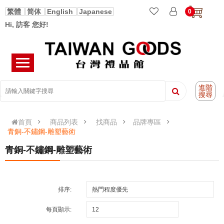
繁體
简体
English
Japanese
0
Hi, 訪客 您好!
進階
搜尋
首頁
商品列表
找商品
品牌專區
青銅-不鏽鋼-雕塑藝術
青銅-不鏽鋼-雕塑藝術
排序:
每頁顯示: