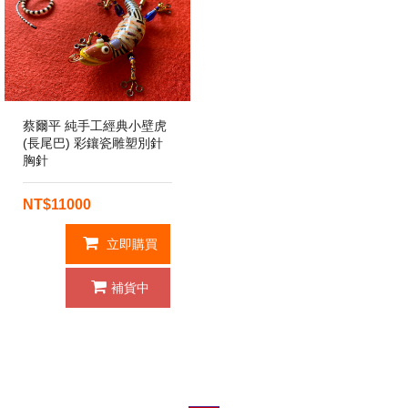
蔡爾平 純手工經典小壁虎
(長尾巴) 彩鑲瓷雕塑別針
胸針
NT$11000
立即購買
補貨中